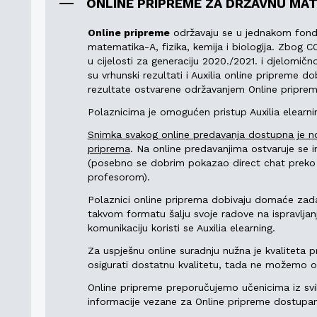
ONLINE PRIPREME ZA DRŽAVNU MA
Online pripreme
održavaju se u jednakom fondu
matematika-A, fizika, kemija i biologija. Zbog
u cijelosti za generaciju 2020./2021. i djelomič
su vrhunski rezultati i Auxilia online pripreme d
rezultate ostvarene održavanjem Online priprem
Polaznicima je omogućen pristup Auxilia elearnin
Snimka svakog online predavanja dostupna je non
priprema
. Na online predavanjima ostvaruje se i
(posebno se dobrim pokazao direct chat preko 
profesorom).
Polaznici online priprema dobivaju domaće zada
takvom formatu šalju svoje radove na ispravlja
komunikaciju koristi se Auxilia elearning.
Za uspješnu online suradnju nužna je kvaliteta 
osigurati dostatnu kvalitetu, tada ne možemo org
Online pripreme preporučujemo učenicima iz svi
informacije vezane za Online pripreme dostupa