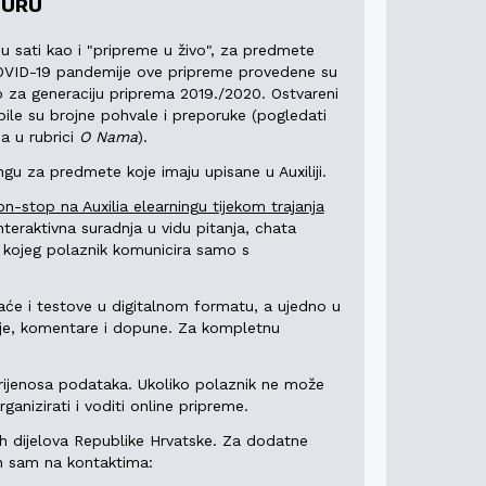
TURU
 sati kao i "pripreme u živo", za predmete
 COVID-19 pandemije ove pripreme provedene su
no za generaciju priprema 2019./2020. Ostvareni
obile su brojne pohvale i preporuke (pogledati
a u rubrici
O Nama
).
gu za predmete koje imaju upisane u Auxiliji.
-stop na Auxilia elearningu tijekom trajanja
nteraktivna suradnja u vidu pitanja, chata
kojeg polaznik komunicira samo s
će i testove u digitalnom formatu, a ujedno u
nje, komentare i dopune. Za kompletnu
prijenosa podataka. Ukoliko polaznik ne može
anizirati i voditi online pripreme.
h dijelova Republike Hrvatske. Za dodatne
n sam na kontaktima: