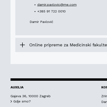
damir.pavlovic@me.com
+385 91 722 0010
Damir Pavlović
Online pripreme za Medicinski fakulte
AUXILIA
KO
Gajeva 36, 10000 Zagreb
Zri
Gdje smo?
Dam